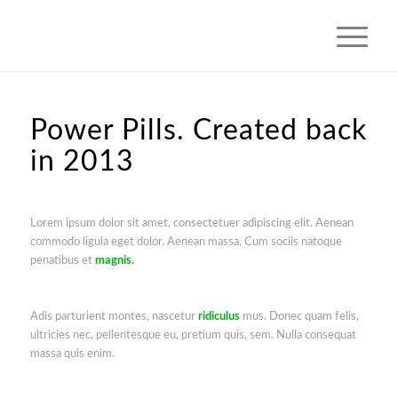
Power Pills. Created back
in 2013
Lorem ipsum dolor sit amet, consectetuer adipiscing elit. Aenean
commodo ligula eget dolor. Aenean massa. Cum sociis natoque
penatibus et
magnis.
Adis parturient montes, nascetur
ridiculus
mus. Donec quam felis,
ultricies nec, pellentesque eu, pretium quis, sem. Nulla consequat
massa quis enim.