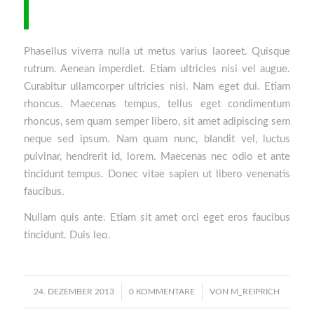
Phasellus viverra nulla ut metus varius laoreet. Quisque
rutrum. Aenean imperdiet. Etiam ultricies nisi vel augue.
Curabitur ullamcorper ultricies nisi. Nam eget dui. Etiam
rhoncus. Maecenas tempus, tellus eget condimentum
rhoncus, sem quam semper libero, sit amet adipiscing sem
neque sed ipsum. Nam quam nunc, blandit vel, luctus
pulvinar, hendrerit id, lorem. Maecenas nec odio et ante
tincidunt tempus. Donec vitae sapien ut libero venenatis
faucibus.
Nullam quis ante. Etiam sit amet orci eget eros faucibus
tincidunt. Duis leo.
/
/
24. DEZEMBER 2013
0 KOMMENTARE
VON
M_REIPRICH